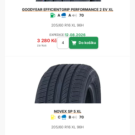
GOODYEAR
EFFICIENTGRIP PERFORMANCE 2 EV XL
A
A
70
205/60 R16 XL 96H
12.08.2026
EXPEDICE:
3 280 Kč
za kus
NOVEX
SP 5 XL
C
B
70
205/60 R16 XL 96H