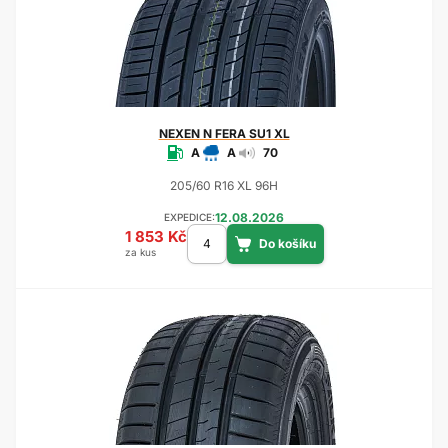
NEXEN
N FERA SU1 XL
A
A
70
205/60 R16 XL 96H
12.08.2026
EXPEDICE:
1 853 Kč
za kus