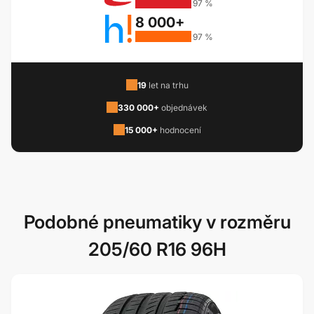
97 %
8 000+
97 %
19
let na trhu
330 000+
objednávek
15 000+
hodnocení
Podobné pneumatiky v rozměru
205/60 R16 96H