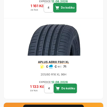
12.08.2026
EXPEDICE:
1 161 Kč
za kus
APLUS
AERIX FS01 XL
C
C
71
205/60 R16 XL 96H
12.08.2026
EXPEDICE:
1 133 Kč
za kus