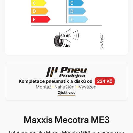
69 dB
2020/740
A
bc
Kompletace pneumatik a disků od
224 Kč
Montáž
Nahuštění
Vyvážení
Zjistit více
Maxxis Mecotra ME3
Letní pneumatika Maxxis Mecotra ME3 je navržena pro