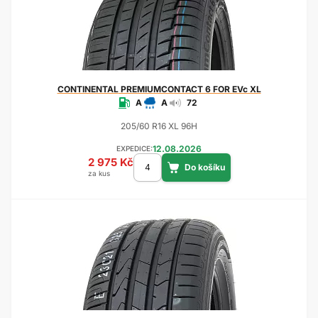
CONTINENTAL
PREMIUMCONTACT 6 FOR EVc XL
A
A
72
205/60 R16 XL 96H
12.08.2026
EXPEDICE:
2 975 Kč
za kus