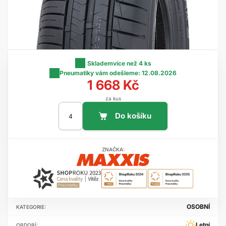
Skladem
více než 4 ks
Pneumatiky vám odešleme:
12.08.2026
1 668 Kč
za kus
ZNAČKA:
OSOBNÍ
KATEGORIE:
Letní
OBDOBÍ: