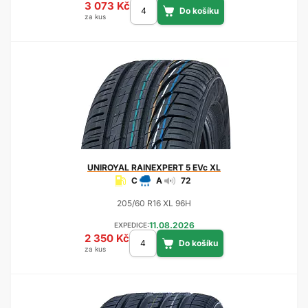
3 073 Kč
za kus
UNIROYAL
RAINEXPERT 5 EVc XL
C
A
72
205/60 R16 XL 96H
11.08.2026
EXPEDICE:
2 350 Kč
za kus