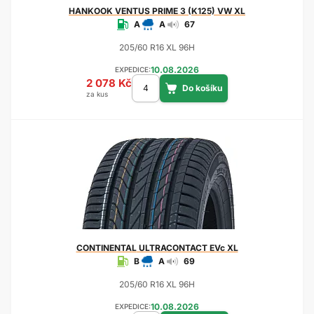
HANKOOK
VENTUS PRIME 3 (K125) VW XL
A
A
67
205/60 R16 XL 96H
10.08.2026
EXPEDICE:
2 078 Kč
za kus
CONTINENTAL
ULTRACONTACT EVc XL
B
A
69
205/60 R16 XL 96H
10.08.2026
EXPEDICE: