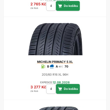
2 765 Kč
za kus
MICHELIN
PRIMACY 5 XL
B
A
70
205/60 R16 XL 96H
12.08.2026
EXPEDICE:
3 277 Kč
za kus