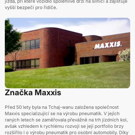
jízda, při které vozidlo spolehlivě drží na silnici a zajišťuje
vyšší bezpečí pro řidiče.
Značka Maxxis
Před 50 lety byla na Tchaj-wanu založena společnost
Maxxis specializující se na výrobu pneumatik. V jejích
raných letech se zaměřovala převážně na trh jízdních kol,
avšak vzhledem k rychlému rozvoji se její portfolio brzy
rozšířilo i o výrobu pneumatik pro osobní automobily. Díky