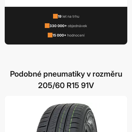
19
let na trhu
330 000+
objednávek
15 000+
hodnocení
Podobné pneumatiky v rozměru
205/60 R15 91V