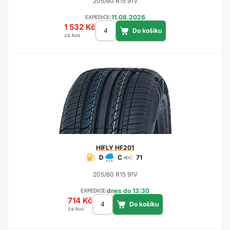
205/60 R15 91V
11.08.2026
EXPEDICE:
1 532 Kč
za kus
HIFLY
HF201
D
C
71
205/60 R15 91V
dnes do 13:30
EXPEDICE:
714 Kč
za kus