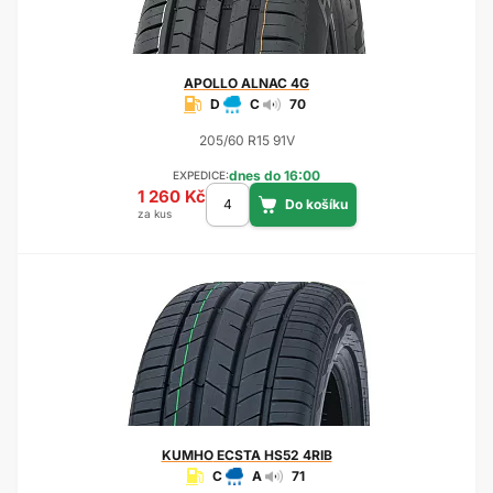
APOLLO
ALNAC 4G
D
C
70
205/60 R15 91V
dnes do 16:00
EXPEDICE:
1 260 Kč
za kus
KUMHO
ECSTA HS52 4RIB
C
A
71