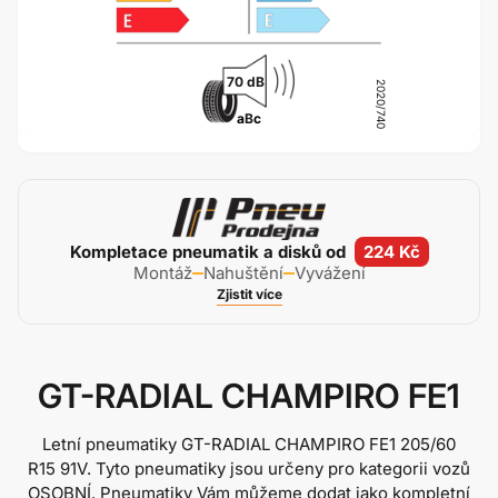
70 dB
2020/740
a
B
c
Kompletace pneumatik a disků od
224 Kč
Montáž
Nahuštění
Vyvážení
Zjistit více
GT-RADIAL CHAMPIRO FE1
Letní pneumatiky GT-RADIAL CHAMPIRO FE1
205/60
R15 91V
. Tyto pneumatiky jsou určeny pro kategorii vozů
OSOBNÍ. Pneumatiky Vám můžeme dodat jako kompletní