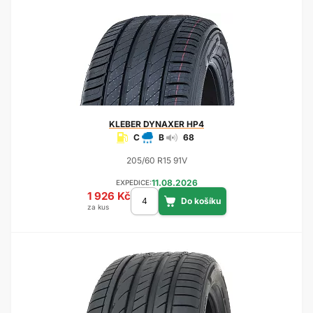
KLEBER
DYNAXER HP4
C
B
68
205/60 R15 91V
11.08.2026
EXPEDICE:
1 926 Kč
za kus