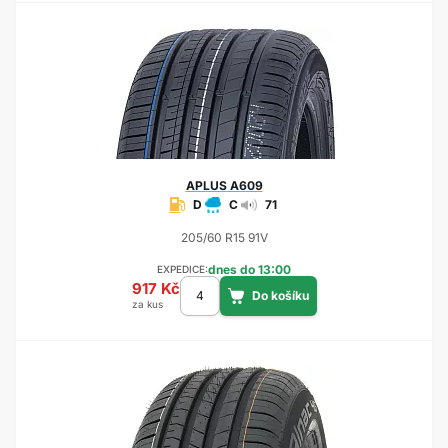
APLUS
A609
D
C
71
205/60 R15 91V
dnes do 13:00
EXPEDICE:
917 Kč
za kus