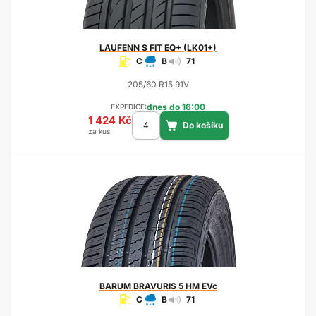
LAUFENN
S FIT EQ+ (LK01+)
C
B
71
205/60 R15 91V
dnes do 16:00
EXPEDICE:
1 424 Kč
za kus
BARUM
BRAVURIS 5 HM EVc
C
B
71