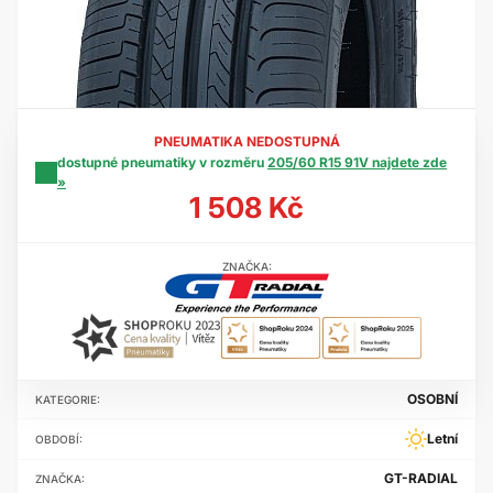
PNEUMATIKA NEDOSTUPNÁ
dostupné pneumatiky v rozměru
205/60 R15 91V najdete zde
»
1 508 Kč
ZNAČKA:
OSOBNÍ
KATEGORIE:
Letní
OBDOBÍ:
GT-RADIAL
ZNAČKA: