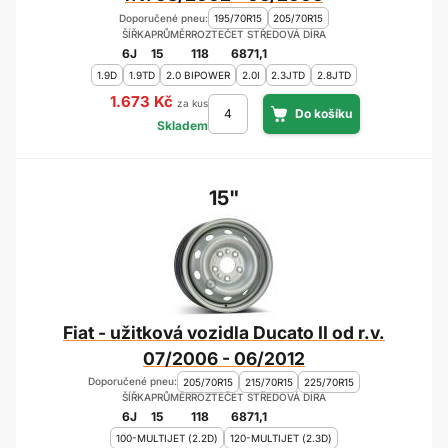
Doporučené pneu:
195/70R15
205/70R15
ŠÍŘKA
PRŮMĚR
ROZTEČ
ET
STŘEDOVÁ DÍRA
6J
15
118
68
71,1
1.9D
1.9TD
2.0 BIPOWER
2.0I
2.3JTD
2.8JTD
1.673 Kč
za kus
Skladem
15"
Fiat - užitková vozidla Ducato II od r.v.
07/2006 - 06/2012
Doporučené pneu:
205/70R15
215/70R15
225/70R15
ŠÍŘKA
PRŮMĚR
ROZTEČ
ET
STŘEDOVÁ DÍRA
6J
15
118
68
71,1
100-MULTIJET (2.2D)
120-MULTIJET (2.3D)