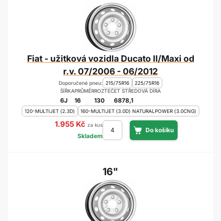
Fiat - užitková vozidla Ducato II/Maxi od
r.v. 07/2006 - 06/2012
Doporučené pneu:
215/75R16
225/75R16
ŠÍŘKA
PRŮMĚR
ROZTEČ
ET
STŘEDOVÁ DÍRA
6J
16
130
68
78,1
120-MULTIJET (2.3D)
160-MULTIJET (3.0D) NATURALPOWER (3.0CNG)
1.955 Kč
za kus
Skladem
16"