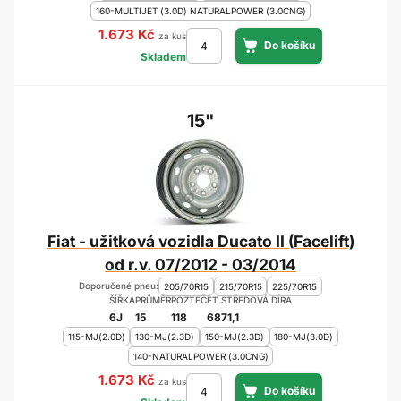
160-MULTIJET (3.0D) NATURALPOWER (3.0CNG)
1.673 Kč
za kus
Skladem
15"
Fiat - užitková vozidla Ducato II (Facelift)
od r.v. 07/2012 - 03/2014
Doporučené pneu:
205/70R15
215/70R15
225/70R15
ŠÍŘKA
PRŮMĚR
ROZTEČ
ET
STŘEDOVÁ DÍRA
6J
15
118
68
71,1
115-MJ(2.0D)
130-MJ(2.3D)
150-MJ(2.3D)
180-MJ(3.0D)
140-NATURALPOWER (3.0CNG)
1.673 Kč
za kus