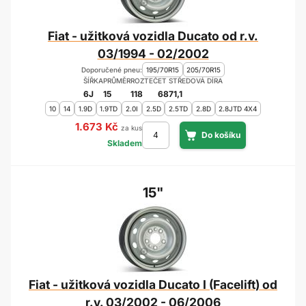
Fiat - užitková vozidla Ducato od r.v.
03/1994 - 02/2002
Doporučené pneu:
195/70R15
205/70R15
ŠÍŘKA
PRŮMĚR
ROZTEČ
ET
STŘEDOVÁ DÍRA
6J
15
118
68
71,1
10
14
1.9D
1.9TD
2.0I
2.5D
2.5TD
2.8D
2.8JTD 4X4
1.673 Kč
za kus
Skladem
15"
Fiat - užitková vozidla Ducato I (Facelift) od
r.v. 03/2002 - 06/2006