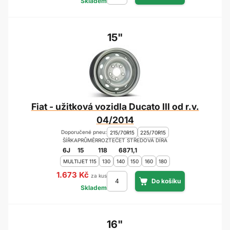
Skladem
15"
Fiat - užitková vozidla Ducato III od r.v.
04/2014
Doporučené pneu:
215/70R15
225/70R15
ŠÍŘKA
PRŮMĚR
ROZTEČ
ET
STŘEDOVÁ DÍRA
6J
15
118
68
71,1
MULTIJET 115
130
140
150
160
180
1.673 Kč
za kus
Skladem
16"