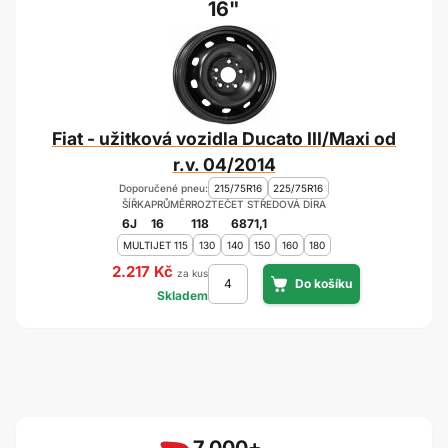
16"
Fiat - užitková vozidla Ducato III/Maxi od
r.v. 04/2014
Doporučené pneu:
215/75R16
225/75R16
ŠÍŘKA
PRŮMĚR
ROZTEČ
ET
STŘEDOVÁ DÍRA
6J
16
118
68
71,1
MULTIJET 115
130
140
150
160
180
2.217 Kč
za kus
Skladem
7 000+