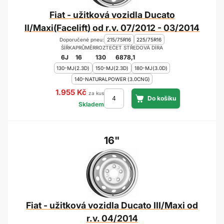
Fiat - užitková vozidla Ducato
II/Maxi(Facelift) od r.v. 07/2012 - 03/2014
Doporučené pneu:
215/75R16
225/75R16
ŠÍŘKA
PRŮMĚR
ROZTEČ
ET
STŘEDOVÁ DÍRA
6J
16
130
68
78,1
130-MJ(2.3D)
150-MJ(2.3D)
180-MJ(3.0D)
140-NATURALPOWER (3.0CNG)
1.955 Kč
za kus
Skladem
16"
Fiat - užitková vozidla Ducato III/Maxi od
r.v. 04/2014