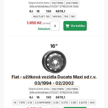
Doporučené pneu:
215/75R16
225/75R16
ŠÍŘKA
PRŮMĚR
ROZTEČ
ET
STŘEDOVÁ DÍRA
6J
16
130
68
78,1
MULTIJET 130
140CNG
150
180
1.955 Kč
za kus
Skladem
16"
Fiat - užitková vozidla Ducato Maxi od r.v.
03/1994 - 02/2002
Doporučené pneu:
205/75R16
215/75R16
ŠÍŘKA
PRŮMĚR
ROZTEČ
ET
STŘEDOVÁ DÍRA
6J
16
130
68
78,1
14
1.9TD
2.0I
2.0 BIPOWER
2.5D
2.5TD
2.8D
2.8JTD
4X4