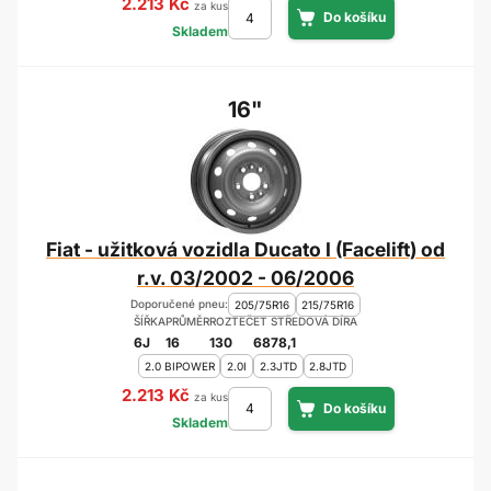
2.213 Kč
za kus
Skladem
16"
Fiat - užitková vozidla Ducato I (Facelift) od
r.v. 03/2002 - 06/2006
Doporučené pneu:
205/75R16
215/75R16
ŠÍŘKA
PRŮMĚR
ROZTEČ
ET
STŘEDOVÁ DÍRA
6J
16
130
68
78,1
2.0 BIPOWER
2.0I
2.3JTD
2.8JTD
2.213 Kč
za kus
Skladem