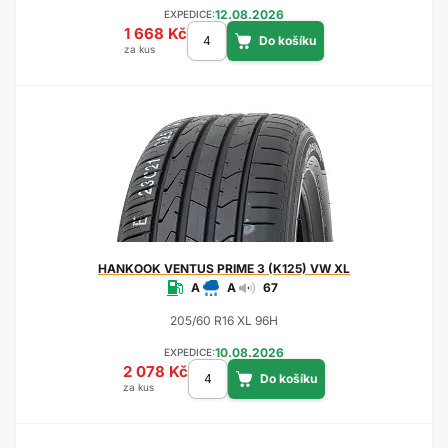
12.08.2026
EXPEDICE:
1 668 Kč
za kus
HANKOOK
VENTUS PRIME 3 (K125) VW XL
A
A
67
205/60 R16 XL 96H
10.08.2026
EXPEDICE:
2 078 Kč
za kus