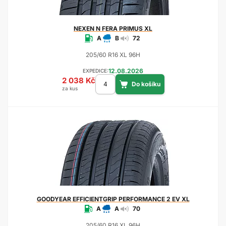
NEXEN
N FERA PRIMUS XL
A
B
72
205/60 R16 XL 96H
12.08.2026
EXPEDICE:
2 038 Kč
za kus
GOODYEAR
EFFICIENTGRIP PERFORMANCE 2 EV XL
A
A
70
205/60 R16 XL 96H