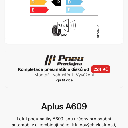
D
72 dB
2020/740
a
B
c
Kompletace pneumatik a disků od
224 Kč
Montáž
Nahuštění
Vyvážení
Zjistit více
Aplus A609
Letní pneumatiky A609 jsou určeny pro osobní
automobily a kombinují několik klíčových vlastností,