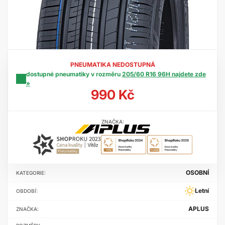
PNEUMATIKA NEDOSTUPNÁ
dostupné pneumatiky v rozměru
205/60 R16 96H najdete zde
»
990 Kč
ZNAČKA:
OSOBNÍ
KATEGORIE:
Letní
OBDOBÍ:
APLUS
ZNAČKA: