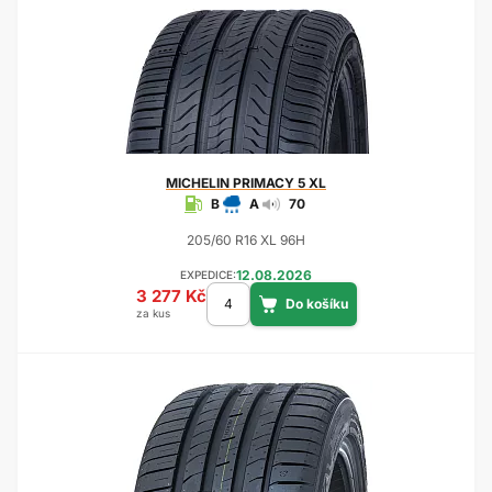
MICHELIN
PRIMACY 5 XL
B
A
70
205/60 R16 XL 96H
12.08.2026
EXPEDICE:
3 277 Kč
za kus