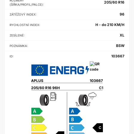
ROZMĚRY
205/60 R16
(ŠÍŘKA/PROFIL/PALCE):
96
ZÁTĚŽOVÝ INDEX:
H - do 210 KM/H
RYCHLOSTNÍ INDEX:
XL
ZESÍLENÉ:
BSW
POZNÁMKA:
103667
ID:
APLUS
103667
205/60 R16 96H
C1
C