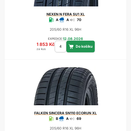
NEXEN
N FERA SU1 XL
A
A
70
205/60 R16 XL 96H
12.08.2026
EXPEDICE:
1 853 Kč
za kus
FALKEN
SINCERA SN110 ECORUN XL
B
A
69
205/60 R16 XL 96H