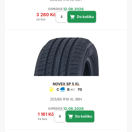
12.08.2026
EXPEDICE:
3 280 Kč
za kus
NOVEX
SP 5 XL
C
B
70
205/60 R16 XL 96H
12.08.2026
EXPEDICE:
1 161 Kč
za kus