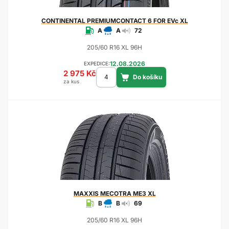
CONTINENTAL
PREMIUMCONTACT 6 FOR EVc XL
A
A
72
205/60 R16 XL 96H
12.08.2026
EXPEDICE:
2 975 Kč
za kus
MAXXIS
MECOTRA ME3 XL
B
B
69
205/60 R16 XL 96H