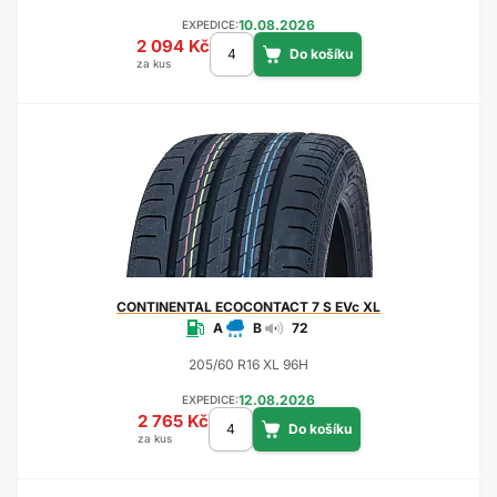
10.08.2026
EXPEDICE:
2 094 Kč
za kus
CONTINENTAL
ECOCONTACT 7 S EVc XL
A
B
72
205/60 R16 XL 96H
12.08.2026
EXPEDICE:
2 765 Kč
za kus