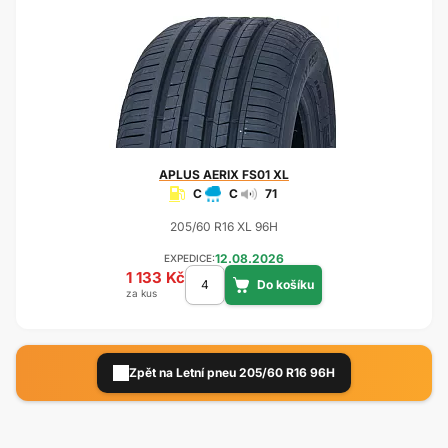
APLUS
AERIX FS01 XL
C
C
71
205/60 R16 XL 96H
12.08.2026
EXPEDICE:
1 133 Kč
za kus
Zpět na Letní pneu 205/60 R16 96H