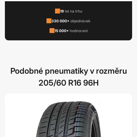
19
let na trhu
330 000+
objednávek
15 000+
hodnocení
Podobné pneumatiky v rozměru
205/60 R16 96H