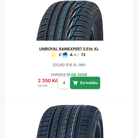
UNIROYAL
RAINEXPERT 5 EVc XL
C
A
72
205/60 R16 XL 96H
11.08.2026
EXPEDICE:
2 350 Kč
za kus